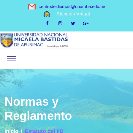
centrodeidiomas@unamba.edu.pe
Atención Virtual
Normas y
Reglamento
Inicio
Estatuto del IID