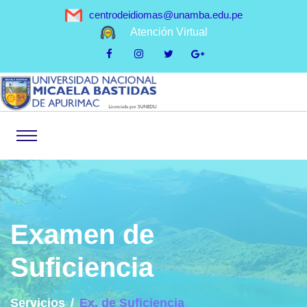
centrodeidiomas@unamba.edu.pe
Atención Virtual
Examen de
Suficiencia
Servicios
Ex. de Suficiencia